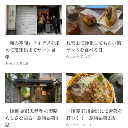
「和の空間」アイデアを求
代官山で浄化してもらい鯖
めて愛知県までサロン見
サンドを食べる日
学
2025年1月22日
2025年2月12日
「後藤 金沢忍者寺 の素晴
「後藤 石川金沢にて舌鼓を
らしさを語る」旅物語第3
打つ！！」旅物語第2話
話
2024年12月12日