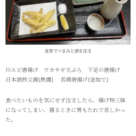
食堂でつまみと酒を注文
川エビ唐揚げ ワカサギ天ぷら 下足の唐揚げ
日本酒秩父錦(熱燗) 若鶏唐揚げ(追加で)
食べたいものを気にせず注文したら、揚げ物三昧
になってしまい、寝るときに胃もたれで苦しかっ
た。