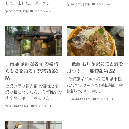
していました。 テーマ...
2025年1月22日
プライベート
2025年2月12日
プライベート
「後藤 金沢忍者寺 の素晴
「後藤 石川金沢にて舌鼓を
らしさを語る」旅物語第3
打つ！！」旅物語第2話
話
金沢観光グルメ編 石川県小松
にてマッサージの勉強遠征＋金
金沢旅行の観光編 お客様と金
沢観光です。 金...
沢の話になったら、必ず推すお
すすめスポットがありま...
2024年12月12日
プライベート
2024年12月14日
プライベート