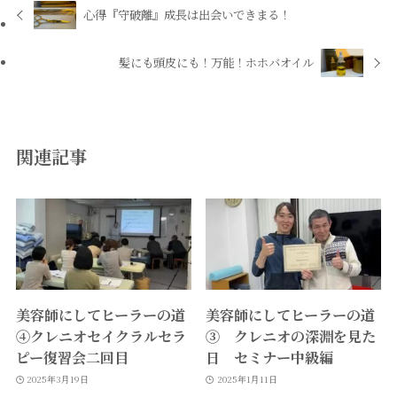
心得『守破離』成長は出会いできまる！
髪にも頭皮にも！万能！ホホバオイル
関連記事
美容師にしてヒーラーの道
美容師にしてヒーラーの道
④クレニオセイクラルセラ
③ クレニオの深淵を見た
ピー復習会二回目
日 セミナー中級編
2025年3月19日
2025年1月11日